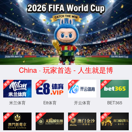
中国区|太阳集团2007|股份有限
公司-官方网站
联系我们